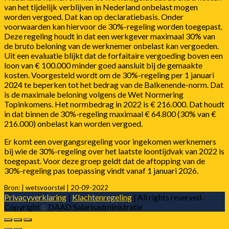
van het tijdelijk verblijven in Nederland onbelast mogen
worden vergoed. Dat kan op declaratiebasis. Onder
voorwaarden kan hiervoor de 30%-regeling worden toegepast.
Deze regeling houdt in dat een werkgever maximaal 30% van
de bruto beloning van de werknemer onbelast kan vergoeden.
Uit een evaluatie blijkt dat de forfaitaire vergoeding boven een
loon van € 100.000 minder goed aansluit bij de gemaakte
kosten. Voorgesteld wordt om de 30%-regeling per 1 januari
2024 te beperken tot het bedrag van de Balkenende-norm. Dat
is de maximale beloning volgens de Wet Normering
Topinkomens. Het normbedrag in 2022 is € 216.000. Dat houdt
in dat binnen de 30%-regeling maximaal € 64.800 (30% van €
216.000) onbelast kan worden vergoed.
Er komt een overgangsregeling voor ingekomen werknemers
bij wie de 30%-regeling over het laatste loontijdvak van 2022 is
toegepast. Voor deze groep geldt dat de aftopping van de
30%-regeling pas toepassing vindt vanaf 1 januari 2026.
Bron: | wetsvoorstel | 20-09-2022
Privacyverklaring
|
Klachtenregeling
| All rights reserved.
Copyright
DAAD Salarisadministratie
©