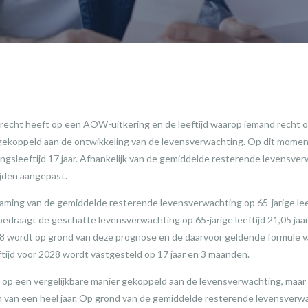
 recht heeft op een AOW-uitkering en de leeftijd waarop iemand recht
n gekoppeld aan de ontwikkeling van de levensverwachting. Op dit mom
vangsleeftijd 17 jaar. Afhankelijk van de gemiddelde resterende levensver
ijden aangepast.
aming van de gemiddelde resterende levensverwachting op 65-jarige lee
draagt de geschatte levensverwachting op 65-jarige leeftijd 21,05 jaar. I
 wordt op grond van deze prognose en de daarvoor geldende formule va
ijd voor 2028 wordt vastgesteld op 17 jaar en 3 maanden.
s op een vergelijkbare manier gekoppeld aan de levensverwachting, maar 
van een heel jaar. Op grond van de gemiddelde resterende levensverwa