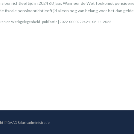
 pensioenrichtleeftijd in 2024 68 jaar. Wanneer de Wet toekomst pensioene
 de fiscale pensioenrichtleeftijd alleen nog van belang voor het dan gel
Zaken en Werkgelegenheid | publicatie | 2022-0000229421 | 08-11-2022
ght
©
DAAD Salarisadministratie