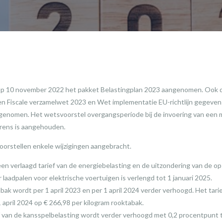
 10 november 2022 het pakket Belastingplan 2023 aangenomen. Ook de
n Fiscale verzamelwet 2023 en Wet implementatie EU-richtlijn gegevens
ngenomen. Het wetsvoorstel overgangsperiode bij de invoering van een
grens is aangehouden.
voorstellen enkele wijzigingen aangebracht.
en verlaagd tarief van de energiebelasting en de uitzondering van de o
r laadpalen voor elektrische voertuigen is verlengd tot 1 januari 2025.
bak wordt per 1 april 2023 en per 1 april 2024 verder verhoogd. Het tarie
 april 2024 op € 266,98 per kilogram rooktabak.
f van de kansspelbelasting wordt verder verhoogd met 0,2 procentpunt