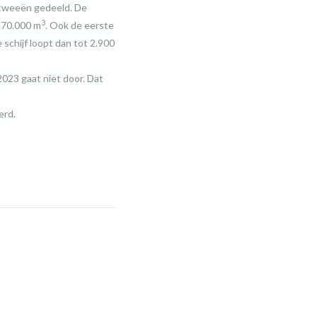
n tweeën gedeeld. De
3
 170.000 m
. Ook de eerste
 schijf loopt dan tot 2.900
2023 gaat niet door. Dat
erd.