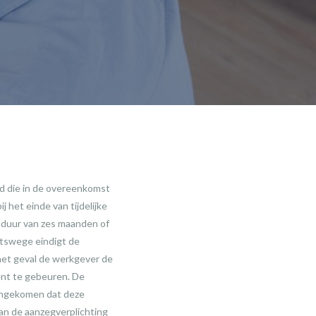
jd die in de overeenkomst
 het einde van tijdelijke
 duur van zes maanden of
htswege eindigt de
n het geval de werkgever de
ent te gebeuren. De
eengekomen dat deze
van de aanzegverplichting