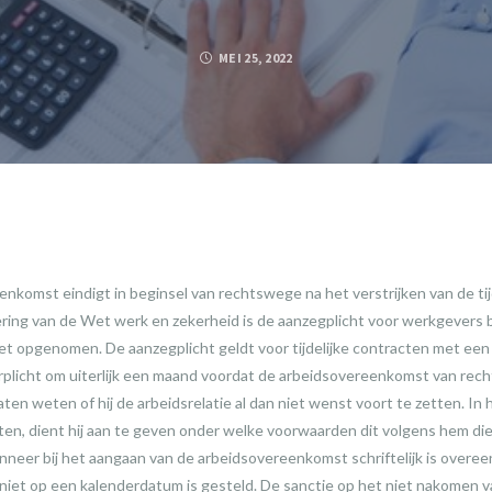
MEI 25, 2022
eenkomst eindigt in beginsel van rechtswege na het verstrijken van de ti
ering van de Wet werk en zekerheid is de aanzegplicht voor werkgevers bij
et opgenomen. De aanzegplicht geldt voor tijdelijke contracten met een
erplicht om uiterlijk een maand voordat de arbeidsovereenkomst van rec
laten weten of hij de arbeidsrelatie al dan niet wenst voort te zetten. I
tten, dient hij aan te geven onder welke voorwaarden dit volgens hem di
anneer bij het aangaan van de arbeidsovereenkomst schriftelijk is over
t niet op een kalenderdatum is gesteld. De sanctie op het niet nakomen 