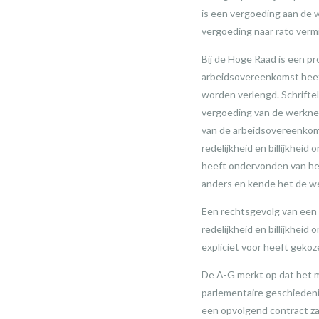
is een vergoeding aan de 
vergoeding naar rato verm
Bij de Hoge Raad is een p
arbeidsovereenkomst heef
worden verlengd. Schrifte
vergoeding van de werknem
van de arbeidsovereenkoms
redelijkheid en billijkhei
heeft ondervonden van het
anders en kende het de w
Een rechtsgevolg van een
redelijkheid en billijkheid
expliciet voor heeft geko
De A-G merkt op dat het m
parlementaire geschiedeni
een opvolgend contract za