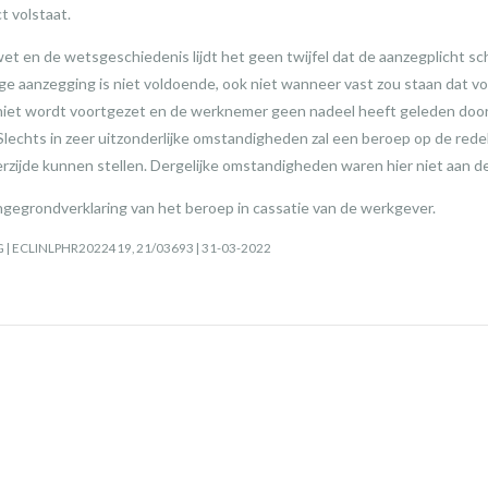
t volstaat.
et en de wetsgeschiedenis lijdt het geen twijfel dat de aanzegplicht sc
 aanzegging is niet voldoende, ook niet wanneer vast zou staan dat vo
 niet wordt voortgezet en de werknemer geen nadeel heeft geleden door
 Slechts in zeer uitzonderlijke omstandigheden zal een beroep op de redeli
terzijde kunnen stellen. Dergelijke omstandigheden waren hier niet aan d
gegrondverklaring van het beroep in cassatie van de werkgever.
AG | ECLINLPHR2022419, 21/03693 | 31-03-2022