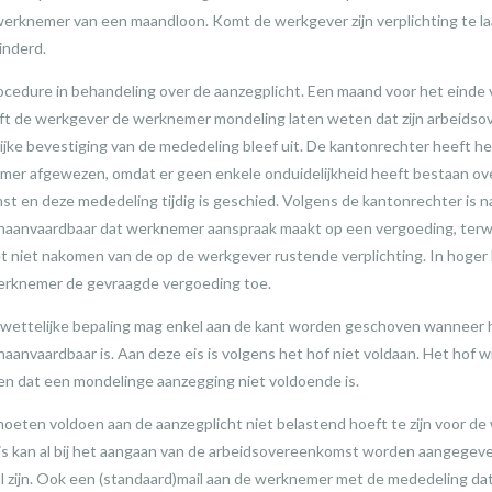
werknemer van een maandloon. Komt de werkgever zijn verplichting te la
inderd.
rocedure in behandeling over de aanzegplicht. Een maand voor het einde 
t de werkgever de werknemer mondeling laten weten dat zijn arbeidso
lijke bevestiging van de mededeling bleef uit. De kantonrechter heeft h
er afgewezen, omdat er geen enkele onduidelijkheid heeft bestaan ove
t en deze mededeling tijdig is geschied. Volgens de kantonrechter is 
d onaanvaardbaar dat werknemer aanspraak maakt op een vergoeding, terwij
 niet nakomen van de op de werkgever rustende verplichting. In hoger
erknemer de gevraagde vergoeding toe.
 wettelijke bepaling mag enkel aan de kant worden geschoven wanneer 
 onaanvaardbaar is. Aan deze eis is volgens het hof niet voldaan. Het hof 
zen dat een mondelinge aanzegging niet voldoende is.
oeten voldoen aan de aanzegplicht niet belastend hoeft te zijn voor de
s kan al bij het aangaan van de arbeidsovereenkomst worden aangegeve
l zijn. Ook een (standaard)mail aan de werknemer met de mededeling dat