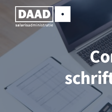
Co
schrif