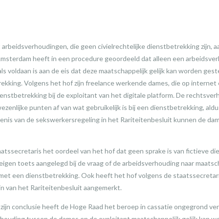
 arbeidsverhoudingen, die geen civielrechtelijke dienstbetrekking zijn, aa
msterdam heeft in een procedure geoordeeld dat alleen een arbeidsverh
als voldaan is aan de eis dat deze maatschappelijk gelijk kan worden ges
trekking. Volgens het hof zijn freelance werkende dames, die op internet
 dienstbetrekking bij de exploitant van het digitale platform. De rechtsv
wezenlijke punten af van wat gebruikelijk is bij een dienstbetrekking, ald
is van de sekswerkersregeling in het Rariteitenbesluit kunnen de dam
taatssecretaris het oordeel van het hof dat geen sprake is van fictieve di
eigen toets aangelegd bij de vraag of de arbeidsverhouding naar maatsc
 met een dienstbetrekking. Ook heeft het hof volgens de staatssecreta
zin van het Rariteitenbesluit aangemerkt.
 zijn conclusie heeft de Hoge Raad het beroep in cassatie ongegrond verk
houding tussen de dames en de exploitant maatschappelijk gelijk kan 