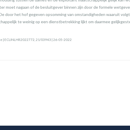
ter moet nagaan of de besluitgever binnen zijn door de formele wetge
 De door het hof gegeven opsomming van omstandigheden waaruit volgt
appelijk te weinig op een dienstbetrekking lijkt om daarmee gelijkgest
tie | ECLINLHR2022772, 21/03943 | 26-05-2022