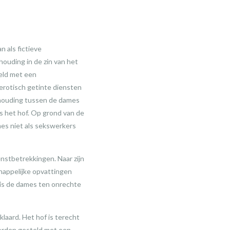
n als fictieve
ouding in de zin van het
teld met een
 erotisch getinte diensten
erhouding tussen de dames
us het hof. Op grond van de
es niet als sekswerkers
enstbetrekkingen. Naar zijn
happelijke opvattingen
ris de dames ten onrechte
laard. Het hof is terecht
worden gesteld met een