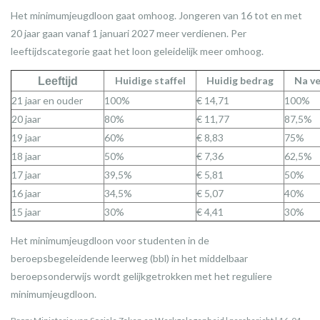
Het minimumjeugdloon gaat omhoog. Jongeren van 16 tot en met
20 jaar gaan vanaf 1 januari 2027 meer verdienen. Per
leeftijdscategorie gaat het loon geleidelijk meer omhoog.
Huidige staffel
Huidig bedrag
Na v
Leeftijd
21 jaar en ouder
100%
€ 14,71
100%
20 jaar
80%
€ 11,77
87,5%
19 jaar
60%
€ 8,83
75%
18 jaar
50%
€ 7,36
62,5%
17 jaar
39,5%
€ 5,81
50%
16 jaar
34,5%
€ 5,07
40%
15 jaar
30%
€ 4,41
30%
Het minimumjeugdloon voor studenten in de
beroepsbegeleidende leerweg (bbl) in het middelbaar
beroepsonderwijs wordt gelijkgetrokken met het reguliere
minimumjeugdloon.