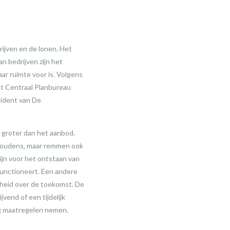
jven en de lonen. Het
n bedrijven zijn het
ar ruimte voor is. Volgens
et Centraal Planbureau
sident van De
 groter dan het aanbod.
ishoudens, maar remmen ook
ijn voor het ontstaan van
 functioneert. Een andere
rheid over de toekomst. De
jvend of een tijdelijk
ig maatregelen nemen.