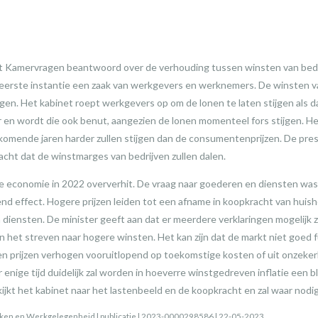
t Kamervragen beantwoord over de verhouding tussen winsten van bedri
n eerste instantie een zaak van werkgevers en werknemers. De winsten va
gen. Het kabinet roept werkgevers op om de lonen te laten stijgen als da
er en wordt die ook benut, aangezien de lonen momenteel fors stijgen. H
komende jaren harder zullen stijgen dan de consumentenprijzen. De pre
ht dat de winstmarges van bedrijven zullen dalen.
e economie in 2022 oververhit. De vraag naar goederen en diensten was
vend effect. Hogere prijzen leiden tot een afname in koopkracht van hu
diensten. De minister geeft aan dat er meerdere verklaringen mogelijk z
dan het streven naar hogere winsten. Het kan zijn dat de markt niet goed
jven prijzen verhogen vooruitlopend op toekomstige kosten of uit onzeke
enige tijd duidelijk zal worden in hoeverre winstgedreven inflatie een bli
kijkt het kabinet naar het lastenbeeld en de koopkracht en zal waar nod
Zaken en Werkgelegenheid | publicatie | 2023-0000298586 | 22-05-2023