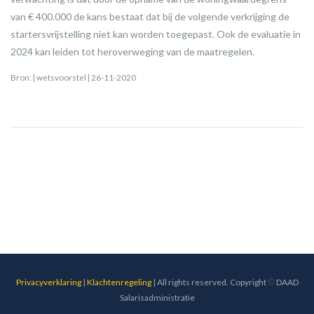
van € 400.000 de kans bestaat dat bij de volgende verkrijging de
startersvrijstelling niet kan worden toegepast. Ook de evaluatie in
2024 kan leiden tot heroverweging van de maatregelen.
Bron: | wetsvoorstel | 26-11-2020
Privacyverklaring
|
Klachtenregeling
| All rights reserved. Copyright
©
DAAD
Salarisadministratie