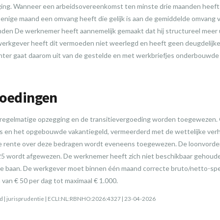
ing. Wanneer een arbeidsovereenkomst ten minste drie maanden heef
 enige maand een omvang heeft die gelijk is aan de gemiddelde omvang v
den De werknemer heeft aannemelijk gemaakt dat hij structureel meer 
 werkgever heeft dit vermoeden niet weerlegd en heeft geen deugdelijke
hter gaat daarom uit van de gestelde en met werkbriefjes onderbouwde
goedingen
egelmatige opzegging en de transitievergoeding worden toegewezen. O
stus en het opgebouwde vakantiegeld, vermeerderd met de wettelijke ve
e rente over deze bedragen wordt eveneens toegewezen. De loonvorde
5 wordt afgewezen. De werknemer heeft zich niet beschikbaar gehou
e baan. De werkgever moet binnen één maand correcte bruto/netto-spec
van € 50 per dag tot maximaal € 1.000.
 | jurisprudentie | ECLI:NL:RBNHO:2026:4327 | 23-04-2026