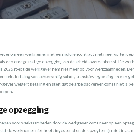
kgever om een werknemer met een nulurencontract niet meer op te ro
ls een onregelmatige opzegging van de arbeidsovereenkomst. De werkn
tus 2025 roept de werkgever hem niet meer op voor werkzaamheden. De 
rzoekt betaling van achterstallig salaris, transitievergoeding en een ge
gever weigert betaling en stelt dat de arbeidsovereenkomst niet is beëi
roepen.
ge opzegging
proepen voor werkzaamheden door de werkgever komt neer op een opzeg
t de werknemer niet heeft ingestemd en de opzegtermijn niet in acht 