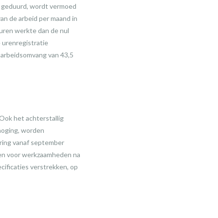
t geduurd, wordt vermoed
an de arbeid per maand in
uren werkte dan de nul
 urenregistratie
 arbeidsomvang van 43,5
ok het achterstallig
rhoging, worden
ring vanaf september
den voor werkzaamheden na
ificaties verstrekken, op