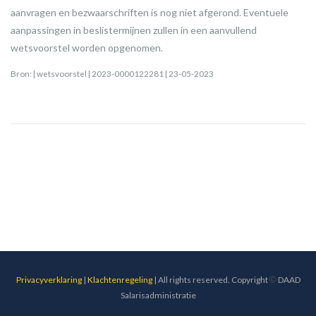
aanvragen en bezwaarschriften is nog niet afgerond. Eventuele
aanpassingen in beslistermijnen zullen in een aanvullend
wetsvoorstel worden opgenomen.
Bron: | wetsvoorstel | 2023-0000122281 | 23-05-2023
Privacyverklaring
|
Klachtenregeling
| All rights reserved. Copyright
©
DAAD
Salarisadministratie