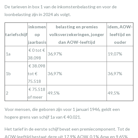
De tarieven in box 1 van de inkomstenbelasting en voor de
loonbelasting zijn in 2024 als volgt.
inkomen
belasting en premies
idem, AOW-
tariefschijf
op
volksverzekeringen, jonger
leeftijd en
jaarbasis
dan AOW-leeftijd
ouder
€ 0 tot €
1a
36,97%
19,07%
38.098
€ 38.098
1b
tot €
36,97%
36,97%
75.518
€ 75.518
2
49,5%
49,5%
of meer
Voor mensen, die geboren zijn voor 1 januari 1946, geldt een
hogere grens van schijf 1a van € 40.021.
Het tarief in de eerste schijf bevat een premiecomponent. Tot de
AOW-leeftijd bestaat deze uit 17,9% AOW, 0,1% Anw en 9,65%