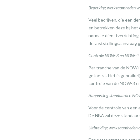
Beperking werkzaamheden wann
Veel bedrijven, die een d
en betrekken deze bij het 
normale dienstverrichting 
de vaststellingsaanvraag
Controle NOW-3 en NOW-4 al
Per tranche van de NOW i
getoetst. Het is gebruike
controle van de NOW-3 en 
Aanpassing standaarden N
Voor de controle van een 
De NBA zal deze standaar
Uitbreiding werkzaamheden 
Een accountant van een we