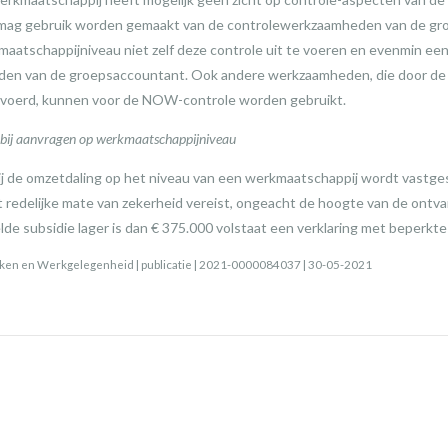
 mag gebruik worden gemaakt van de controlewerkzaamheden van de gr
aatschappijniveau niet zelf deze controle uit te voeren en evenmin een 
en van de groepsaccountant. Ook andere werkzaamheden, die door de
voerd, kunnen voor de NOW-controle worden gebruikt.
 bij aanvragen op werkmaatschappijniveau
ij de omzetdaling op het niveau van een werkmaatschappij wordt vastge
 redelijke mate van zekerheid vereist, ongeacht de hoogte van de ont
elde subsidie lager is dan € 375.000 volstaat een verklaring met beperkte
Zaken en Werkgelegenheid | publicatie | 2021-0000084037 | 30-05-2021