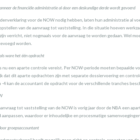
eer de financiële administratie al door een deskundige derde wordt gevoerd
erdenverklaring voor de NOW nodig hebben, laten hun administratie al v
opstellen van de aanvraag tot vaststelling. In die situatie hoeven werk
zijn verricht, niet nogmaals voor de aanvraag te worden gedaan. Wel moe
 gevoegd worden.
s ware het één opdracht
s nu een aparte controle vereist. Per NOW-periode moeten bepaalde 
lijk dat dit aparte opdrachten zijn met separate dossiervoering en cont
-4 kan de accountant de opdracht voor de verschillende tranches besc
OW
aanvraag tot vaststelling van de NOW is vorig jaar door de NBA een apar
d aanpassen, waardoor er inhoudelijke en procesmatige samenvoegingen
door groepsaccountant
rkmaatschappij heeft mogelijk geen zicht op controle-aspecten van de r