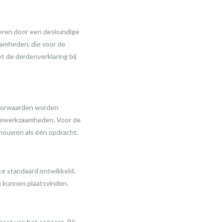
oeren door een deskundige
zaamheden, die voor de
t de derdenverklaring bij
voorwaarden worden
rolewerkzaamheden. Voor de
houwen als één opdracht.
te standaard ontwikkeld.
 kunnen plaatsvinden.
est van het concern. Bij