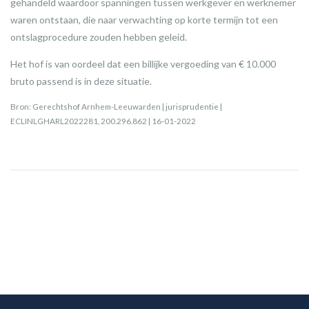
gehandeld waardoor spanningen tussen werkgever en werknemer
waren ontstaan, die naar verwachting op korte termijn tot een
ontslagprocedure zouden hebben geleid.
Het hof is van oordeel dat een billijke vergoeding van € 10.000
bruto passend is in deze situatie.
Bron: Gerechtshof Arnhem-Leeuwarden | jurisprudentie |
ECLINLGHARL2022281, 200.296.862 | 16-01-2022