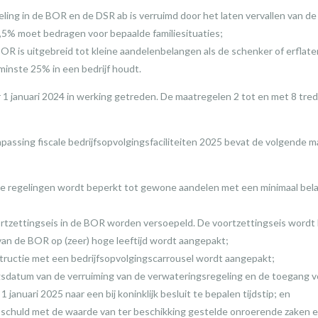
ing in de BOR en de DSR ab is verruimd door het laten vervallen van de 
,5% moet bedragen voor bepaalde familiesituaties;
OR is uitgebreid tot kleine aandelenbelangen als de schenker of erflate
minste 25% in een bedrijf houdt.
 1 januari 2024 in werking getreden. De maatregelen 2 tot en met 8 tred
assing fiscale bedrijfsopvolgingsfaciliteiten 2025 bevat de volgende 
de regelingen wordt beperkt tot gewone aandelen met een minimaal bel
ortzettingseis in de BOR worden versoepeld. De voortzettingseis wordt b
an de BOR op (zeer) hoge leeftijd wordt aangepakt;
tructie met een bedrijfsopvolgingscarrousel wordt aangepakt;
sdatum van de verruiming van de verwateringsregeling en de toegang vo
 januari 2025 naar een bij koninklijk besluit te bepalen tijdstip; en
 schuld met de waarde van ter beschikking gestelde onroerende zaken 