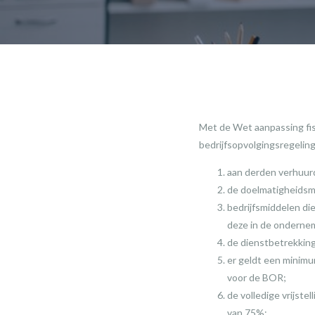
Met de Wet aanpassing fisc
bedrijfsopvolgingsregelin
aan derden verhuurd
de doelmatigheidsm
bedrijfsmiddelen die
deze in de onderne
de dienstbetrekkings
er geldt een minimum
voor de BOR;
de volledige vrijste
van 75%;