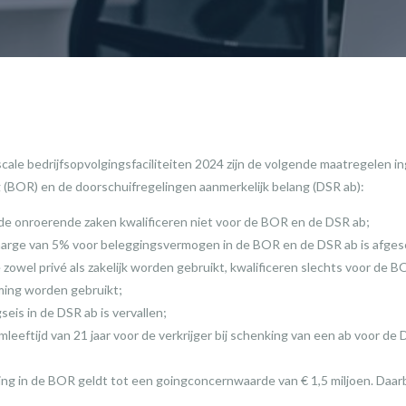
ale bedrijfsopvolgingsfaciliteiten 2024 zijn de volgende maatregelen i
g (BOR) en de doorschuifregelingen aanmerkelijk belang (DSR ab):
e onroerende zaken kwalificeren niet voor de BOR en de DSR ab;
arge van 5% voor beleggingsvermogen in de BOR en de DSR ab is afges
 zowel privé als zakelijk worden gebruikt, kwalificeren slechts voor de 
ming worden gebruikt;
eis in de DSR ab is vervallen;
leeftijd van 21 jaar voor de verkrijger bij schenking van een ab voor de
lling in de BOR geldt tot een goingconcernwaarde van € 1,5 miljoen. Daarb