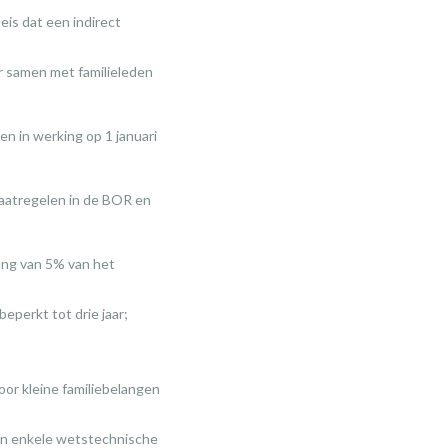
eis dat een indirect
r samen met familieleden
en in werking op 1 januari
maatregelen in de BOR en
ang van 5% van het
eperkt tot drie jaar;
or kleine familiebelangen
en enkele wetstechnische