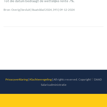
Tot die datum bedraagt de wettelijke rente 7%.
Bron: Overig | besluit | Staatsblad 2024, 395 | 09-12-2024
Privacyverklaring
|
Klachtenregeling
| All rights reserved. Copyright
©
DAAD
Salarisadministratie